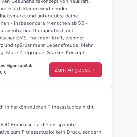
tiven Gesundheitskonzept von neukraft.
oniere dich klar im wachsenden
heitsmarkt und unterstütze deine
nnen - insbesondere Menschen ab 50 -
 präventiv und therapeutisch mit
nischer EMS. Für mehr Kraft, weniger
z und spürbar mehr Lebensfreude. Mehr
g. Klare Zielgruppe. Starkes Konzept.
es Eigenkapital:
Zum Angebot
0 €
h in herkömmlichen Fitnessstudios nicht
OD Franchise ist die entspannte
tive zum Fitnessstudio: kein Druck, sondern