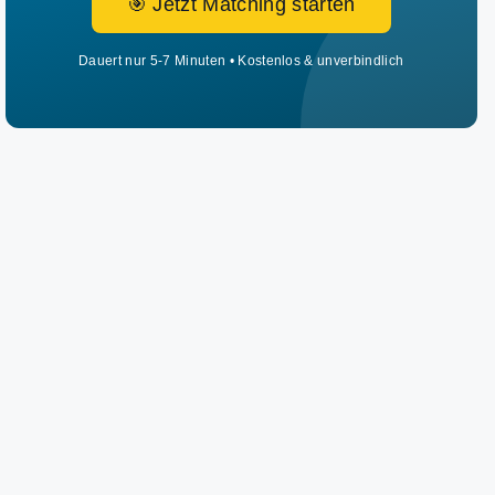
🎯 Jetzt Matching starten
Dauert nur 5-7 Minuten • Kostenlos & unverbindlich