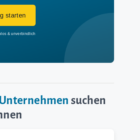
g starten
nlos & unverbindlich
e-Unternehmen
suchen
innen