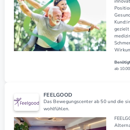
innova
Positi
Gesund
Kund:i
gezielt
medizi
Schmer
Wirkun
Benötigt
ab 10.00
FEELGOOD
Das Bewegungscenter ab 50 und die sic
wohlfühlen.
FEELGO
Alterna