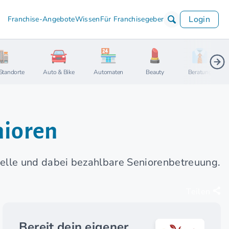
Login
Franchise-Angebote
Wissen
Für Franchisegeber
Standorte
Auto & Bike
Automaten
Beauty
Beratung
nioren
elle und dabei bezahlbare Seniorenbetreuung.
Teilen
Bereit dein eigener