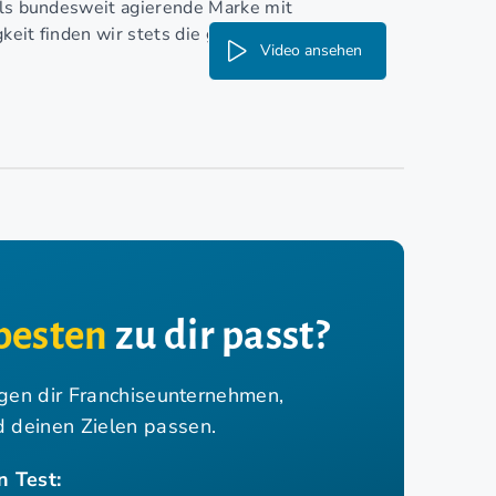
 als bundesweit agierende Marke mit
eit finden wir stets die geeignete Kraft für
Video ansehen
besten
zu dir passt?
igen dir Franchiseunternehmen,
nd deinen Zielen passen.
n Test: