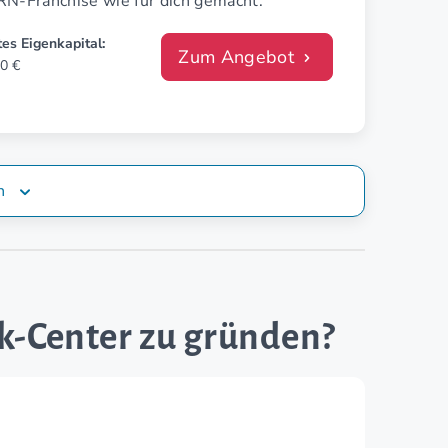
RN-Franchise wie für dich gemacht.
es Eigenkapital:
Zum Angebot
0 €
n
k-Center zu gründen?