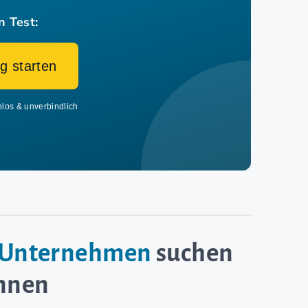
n Test:
g starten
nlos & unverbindlich
e-Unternehmen
suchen
innen