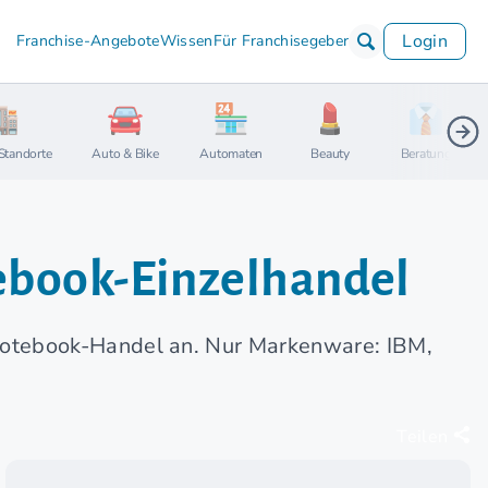
Login
Franchise-Angebote
Wissen
Für Franchisegeber
Standorte
Auto & Bike
Automaten
Beauty
Beratung
ebook-Einzelhandel
Notebook-Handel an. Nur Markenware: IBM,
Teilen