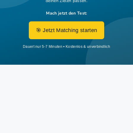
deinen Zielen passen.
Mach jetzt den Test:
🎯 Jetzt Matching starten
Dauert nur 5-7 Minuten • Kostenlos & unverbindlich