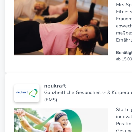
Mrs.Spo
Fitnes
Frauenf
abwech
maßges
Ernähr
Benötigt
ab 15.00
neukraft
Ganzheitliche Gesundheits- & Körperau
(EMS).
Starte 
innova
Positi
Gesund