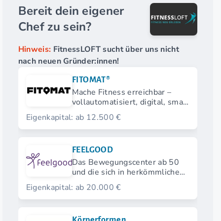
Bereit dein eigener
Chef zu sein?
Hinweis:
FitnessLOFT sucht über uns nicht
nach neuen Gründer:innen!
FITOMAT®
Mache Fitness erreichbar –
vollautomatisiert, digital, smart
und nahezu personallos.
Eigenkapital: ab 12.500 €
FEELGOOD
Das Bewegungscenter ab 50
und die sich in herkömmlichen
Fitnessstudios nicht
Eigenkapital: ab 20.000 €
wohlfühlen.
Körperformen