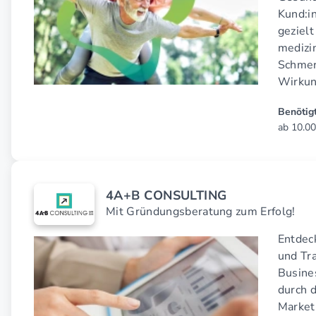
Kund:i
gezielt
medizi
Schmer
Wirkun
Benötigt
ab 10.00
4A+B CONSULTING
Mit Gründungsberatung zum Erfolg!
Entdec
und Tra
Busine
durch 
Market