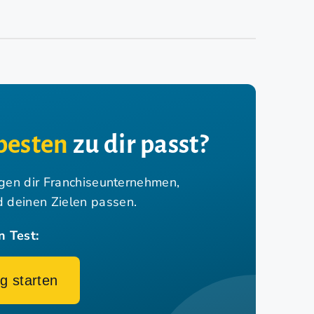
besten
zu dir passt?
igen dir Franchiseunternehmen,
nd deinen Zielen passen.
n Test:
g starten