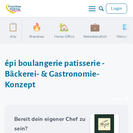
Login
Alle
Brandneu
Home-Office
Nebenberuflich
Wenig Kap
épi boulangerie patisserie -
Bäckerei- & Gastronomie-
Konzept
Teilen
Bereit dein eigener Chef zu
sein?