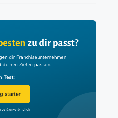
besten
zu dir passt?
igen dir Franchiseunternehmen,
nd deinen Zielen passen.
n Test:
g starten
nlos & unverbindlich