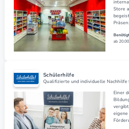
intern
Store 
begeist
Präsen
Benötigt
ab 20.00
Schülerhilfe
Qualifizierte und individuelle Nachhilf
Einer d
Bildun
vergibt
eigene 
Förderu