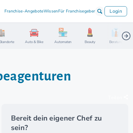
Login
Franchise-Angebote
Wissen
Für Franchisegeber
Standorte
Auto & Bike
Automaten
Beauty
Beratung
rbeagenturen
Teilen
Bereit dein eigener Chef zu
sein?