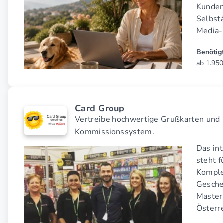
Kunden
Selbstä
Media-
Benötigt
ab 1.950
Card Group
Vertreibe hochwertige Grußkarten und 
Kommissionssystem.
Das in
steht f
Komple
Gesche
Master
Österre