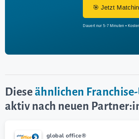
🎯 Jetzt Matchin
Dauert nur 5-7 Minuten • Koste
Diese
ähnlichen Franchis
aktiv nach neuen Partner:
global office®