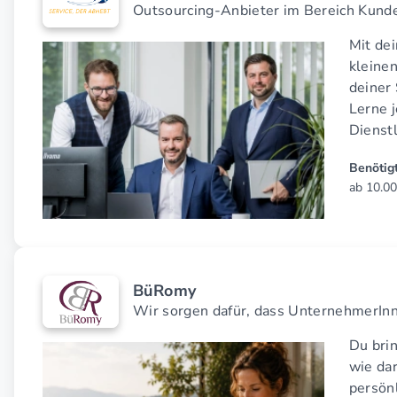
Outsourcing-Anbieter im Bereich Kund
Mit de
kleine
deiner 
Lerne 
Dienst
Benötigt
ab 10.00
BüRomy
Wir sorgen dafür, dass UnternehmerInne
Du brin
wie da
persön