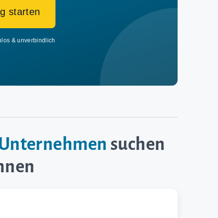
g starten
nlos & unverbindlich
e-Unternehmen
suchen
innen