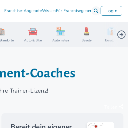
Login
Franchise-Angebote
Wissen
Für Franchisegeber
Standorte
Auto & Bike
Automaten
Beauty
Beratung
ement-Coaches
hre Trainer-Lizenz!
Teilen
Bereit dein eigener