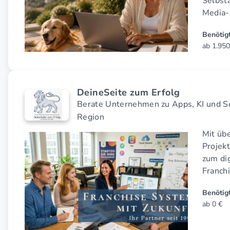
Selbstä
Media-
Benötigt
ab 1.950
DeineSeite zum Erfolg
Berate Unternehmen zu Apps, KI und S
Region
Mit übe
Projekt
zum di
Franch
Benötigt
ab 0 €