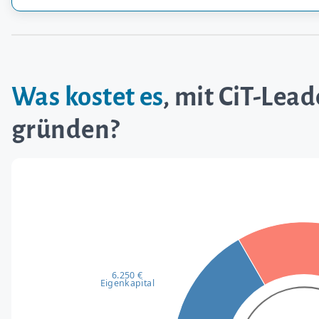
Was kostet es
, mit CiT-Lea
gründen?
6.250 €
Eigenkapital