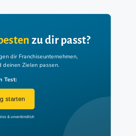
besten
zu dir passt?
igen dir Franchiseunternehmen,
nd deinen Zielen passen.
n Test:
g starten
nlos & unverbindlich