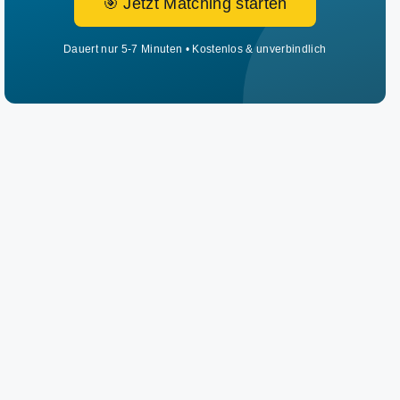
🎯 Jetzt Matching starten
Dauert nur 5-7 Minuten • Kostenlos & unverbindlich