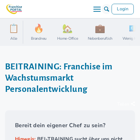
Login
Alle
Brandneu
Home-Office
Nebenberuflich
Wenig Kap
BEITRAINING: Franchise im
Wachstumsmarkt
Personalentwicklung
Teilen
Bereit dein eigener Chef zu sein?
Hinweis:
BEI-TRAINING sucht über uns nicht