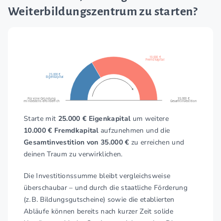
Diese Dozenten zeichnen sich durch ihre hohe
Weiterbildungszentrum zu starten?
Fachkompetenz, Engagement und praxisnahe
Wissensvermittlung aus, was unsere Erwartungen
regelmäßig übertrifft. Darüber hinaus haben wir
intensive und professionelle Unterstützung bei der
10.000 €
Fremdkapital
AZAV-Zertifizierung, der ISO 9001-Zertifizierung
sowie zuverlässige Begleitung bei sämtlichen Audits
25.000 €
Eigenkapital
erhalten. Durch diese kontinuierliche, persönliche und
umfassende Betreuung der AWZ Gruppe fühlen wir
Für eine Gründung
35.000 €
mindestens erforderlich
Gesamtinvestition
uns jederzeit bestens unterstützt und sicher, was
unser nachhaltiges Wachstum entscheidend fördert.
Starte mit
25.000 € Eigenkapital
um weitere
Allen Interessierten, die nach einer erfolgsorientierten
10.000 € Fremdkapital
aufzunehmen und die
und verlässlichen Franchise-Partnerschaft suchen,
Gesamtinvestition von 35.000 €
zu erreichen und
empfehlen wir die AWZ Gruppe aus vollster
deinen Traum zu verwirklichen.
Überzeugung und mit großem Vertrauen weiter.
Die Investitionssumme bleibt vergleichsweise
überschaubar – und durch die staatliche Förderung
(z. B. Bildungsgutscheine) sowie die etablierten
Abläufe können bereits nach kurzer Zeit solide