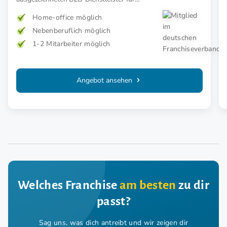
Kundendialoglösungen kennen.
Home-office möglich
Nebenberuflich möglich
1-2 Mitarbeiter möglich
Angebot ansehen
Welches Franchise
am besten
zu dir
passt?
Sag uns, was dich antreibt und wir zeigen dir