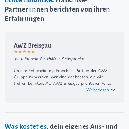
Partner:innen berichten von ihren
Erfahrungen
AWZ Breisgau
★★★★★
betreibt sein Geschäft in Schopfheim
Unsere Entscheidung, Franchise-Partner der AWZ
Gruppe zu werden, war eine der besten, die wir
treffen konnten. Als AWZ Breisgau profitieren wir
seit dem ersten Tag von außergewöhnlich
Weiterlesen
kompetenten und zielgerichteten Hilfestellungen,
wodurch unser Standort mühelos und schnell
erfolgreich aufgebaut werden konnte. Besonders
hervorheben möchten wir, dass wir nur dank des
exzellenten Franchise-Netzwerks der AWZ Gruppe
Was kostet es
, dein eigenes Aus- und
auf die herausragenden Dozenten zugreifen konnten.