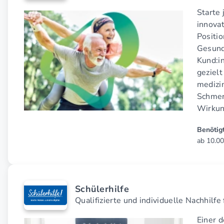
Starte 
innova
Positi
Gesund
Kund:i
gezielt
medizi
Schmer
Wirkun
Benötigt
ab 10.00
Schülerhilfe
Qualifizierte und individuelle Nachhilf
Einer d