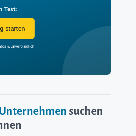
n Test:
g starten
nlos & unverbindlich
e-Unternehmen
suchen
innen