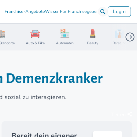
Login
Franchise-Angebote
Wissen
Für Franchisegeber
Standorte
Auto & Bike
Automaten
Beauty
Beratung
ion Demenzkranker
 sozial zu interagieren.
Teilen
Bereit dein eigener