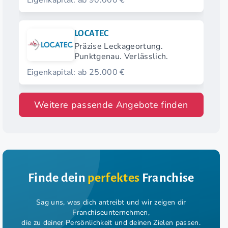
Eigenkapital: ab 90.000 €
LOCATEC
Präzise Leckageortung.
Punktgenau. Verlässlich.
Eigenkapital: ab 25.000 €
Weitere passende Angebote finden
Finde dein
perfektes
Franchise
Sag uns, was dich antreibt und wir zeigen dir
Franchiseunternehmen,
die zu deiner Persönlichkeit und deinen Zielen passen.