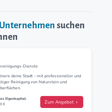
e-Unternehmen
suchen
innen
inreinigungs-Dienste
nere deine Stadt – mit profes­sioneller und
ltiger Reinigung von Naturstein und
berflächen.
es Eigenkapital:
Zum Angebot
0 €