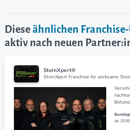
Diese
ähnlichen Franchis
aktiv nach neuen Partner:
SteinXpert®
SteinXpert Franchise für wirksame Ste
Verschö
nach­ha
Betono
Benötigt
ab 10.00