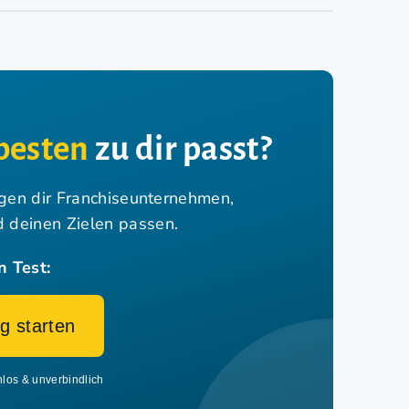
besten
zu dir passt?
igen dir Franchiseunternehmen,
nd deinen Zielen passen.
n Test:
g starten
nlos & unverbindlich