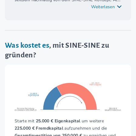
inhabergeführter Familienbetrieb gibt es bei SINE-
Weiterlesen
SINE ein sehr angenehmes und familiäres
Betriebsklima. Die Unterstützung aus der
Systemzentrale ist sehr professionell und hilft mir
mein Unternehmen erfolgreich zu führen.
Was kostet es
, mit SINE-SINE zu
gründen?
225.000 €
Fremdkapital
25.000 €
Eigenkapital
Für eine Gründung
250.000 €
mindestens erforderlich
Gesamtinvestition
Starte mit
25.000 € Eigenkapital
um weitere
225.000 € Fremdkapital
aufzunehmen und die
Gesamtinvestition von 250.000 €
zu erreichen und