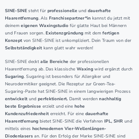
SINE-SINE
steht für
professionelle
und
dauerhafte
Haarentfernung
. Als
Franchisepartner*in
kannst du jetzt mit
deinem
eigenen Waxingstudio
für glatte Haut bei Männern
und Frauen sorgen.
Existenzgründung
mit dem
fertigen
Konzept
von SINE-SINE ist unkompliziert. Dein Traum von der
Selbstständigkeit
kann glatt wahr werden!
SINE-SINE deckt
alle Bereiche
der professionellen
Haarentfernung ab. Das klassische
Waxing
wird ergänzt durch
Sugaring
. Sugaring ist besonders für Allergiker und
Neurodermitiker geeignet. Die Rezeptur zur Green-Tea-
Sugaring-Paste hat SINE-SINE in einem langwierigen Prozess
entwickelt
und
perfektioniert.
Damit werden
nachhaltig
beste Ergebnisse
erzielt und eine
hohe
Kundenzufriedenheit
erreicht. Für eine
dauerhafte
Haarentfernung
bietet SINE-SINE die Verfahren
IPL, SHR
und
mittels eines
hochmodernen Vier-Wellenlängen-
Diodenlasers
an. Für den Erfolg der Marke SINE-SINE sind