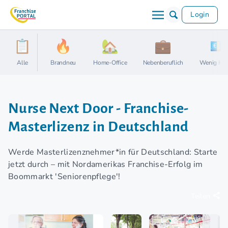
Login
Alle
Brandneu
Home-Office
Nebenberuflich
Wenig Kap
Nurse Next Door - Franchise-
Masterlizenz in Deutschland
Werde Masterlizenznehmer*in für Deutschland: Starte
jetzt durch – mit Nordamerikas Franchise-Erfolg im
Boommarkt 'Seniorenpflege'!
Teilen