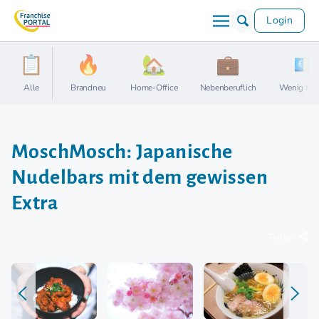
Login
Alle
Brandneu
Home-Office
Nebenberuflich
Wenig Kap
MoschMosch: Japanische
Nudelbars mit dem gewissen
Extra
Teilen