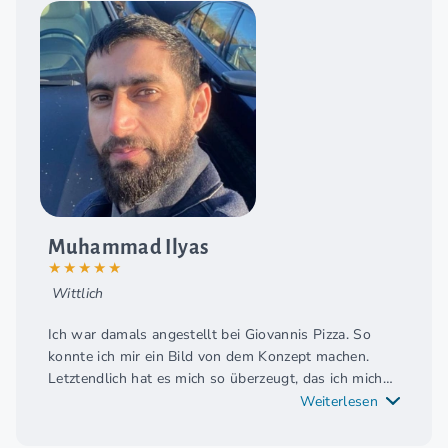
Standpunkt sind wir der Meinung alles richtig
gemacht zu haben. Er war immer für uns da und
konnte uns mit allem helfen. Zur Eröffnung der Filiale
blieb Herr Annen sogar ganze 5 Tage bei uns und hat
uns tatkräftig bei der Produktion der Pizzen
unterstützt. So stellen wir uns Teamwork vor.
Muhammad Ilyas
★★★★★
Wittlich
Ich war damals angestellt bei Giovannis Pizza. So
konnte ich mir ein Bild von dem Konzept machen.
Letztendlich hat es mich so überzeugt, das ich mich
mit Giovannis Pizza Franchise selbständig gemacht
Weiterlesen
habe. Ich möchte nun noch weitere Filialen eröffnen.
Das war die beste Entscheidung meines Lebens.