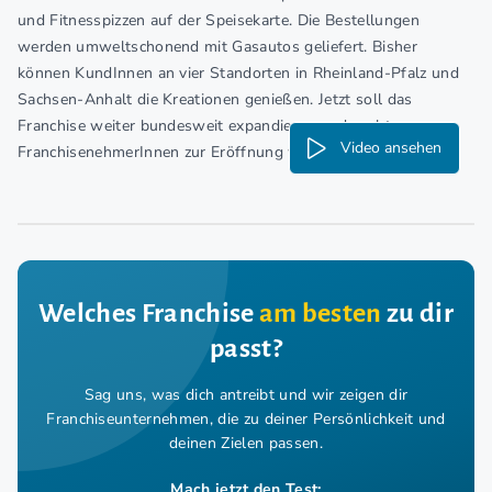
und Fitnesspizzen auf der Speisekarte. Die Bestellungen
werden umweltschonend mit Gasautos geliefert. Bisher
können KundInnen an vier Standorten in Rheinland-Pfalz und
Sachsen-Anhalt die Kreationen genießen. Jetzt soll das
Franchise weiter bundesweit expandieren und sucht
Video ansehen
FranchisenehmerInnen zur Eröffnung weiterer Betriebe.
Welches Franchise
am besten
zu dir
passt?
Sag uns, was dich antreibt und wir zeigen dir
Franchiseunternehmen,
die zu deiner Persönlichkeit und
deinen Zielen passen.
Mach jetzt den Test: