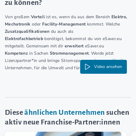
zu können?
Von großem
Vorteil
ist es, wenn du aus dem Bereich
Elektro,
Mechatronik
oder
Facility-Management
kommst. Welche
Zusatzqualifikationen
du auch als
Elektrofachbetrieb
benötigst, bekommst du von eSaver.eu
mitgeteilt. Gemeinsam mit dir
erweitert
eSaver.eu
Kompetenz
in Sachen
Strommanagement
. Werde jetzt
Lizenzpartner*in und bringe Stromsparen nach vorn – für die
Video ansehen
Unternehmen, für die Umwelt und für dich!
Diese
ähnlichen Unternehmen
suchen
aktiv neue Franchise-Partner:innen