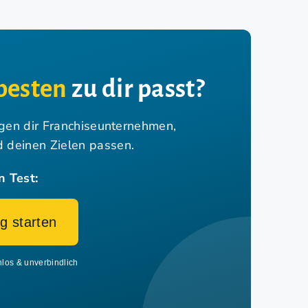
besten
zu dir passt?
igen dir Franchiseunternehmen,
nd deinen Zielen passen.
n Test:
g starten
nlos & unverbindlich