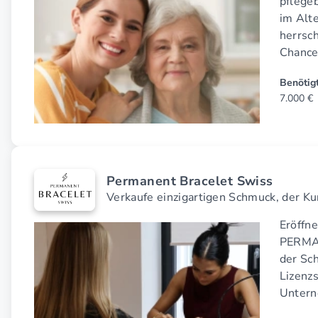
pflege
im Alte
herrsch
Chance
Benötigt
7.000 €
Permanent Bracelet Swiss
Verkaufe einzigartigen Schmuck, der Ku
Eröffn
PERMAN
der Sc
Lizenz
Untern