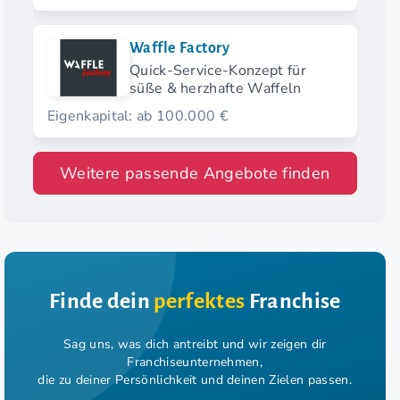
Waffle Factory
Quick-Service-Konzept für
süße & herzhafte Waffeln
Eigenkapital: ab 100.000 €
Weitere passende Angebote finden
Finde dein
perfektes
Franchise
Sag uns, was dich antreibt und wir zeigen dir
Franchiseunternehmen,
die zu deiner Persönlichkeit und deinen Zielen passen.