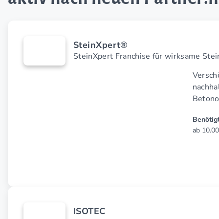
SteinXpert®
SteinXpert Franchise für wirksame Ste
Verschö
nach­ha
Betono
Benötigt
ab 10.00
ISOTEC