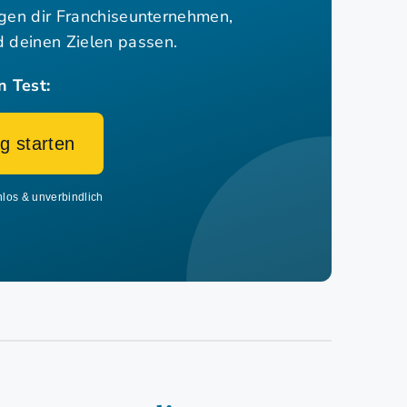
igen dir Franchiseunternehmen,
nd deinen Zielen passen.
n Test:
g starten
nlos & unverbindlich