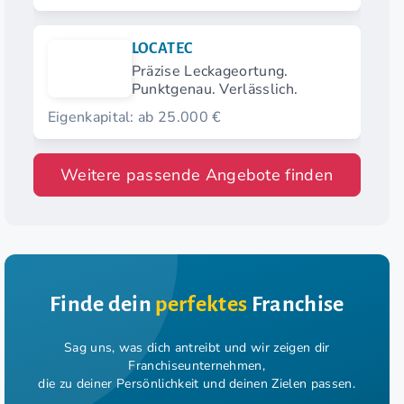
LOCATEC
Präzise Leckageortung.
Punktgenau. Verlässlich.
Eigenkapital: ab 25.000 €
Weitere passende Angebote finden
Finde dein
perfektes
Franchise
Sag uns, was dich antreibt und wir zeigen dir
Franchiseunternehmen,
die zu deiner Persönlichkeit und deinen Zielen passen.