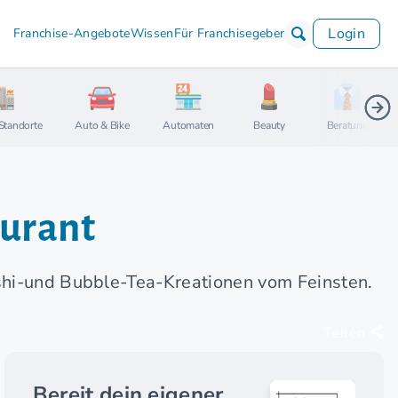
Login
Franchise-Angebote
Wissen
Für Franchisegeber
Standorte
Auto & Bike
Automaten
Beauty
Beratung
aurant
ushi-und Bubble-Tea-Kreationen vom Feinsten.
Teilen
Bereit dein eigener