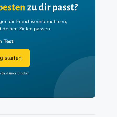
besten
zu dir passt?
igen dir Franchiseunternehmen,
nd deinen Zielen passen.
n Test:
g starten
nlos & unverbindlich