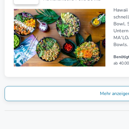
Hawaii 
schnel
Bowl. S
Untern
MA'LOA
Bowls.
Benötigt
ab 40.00
Mehr anzeige