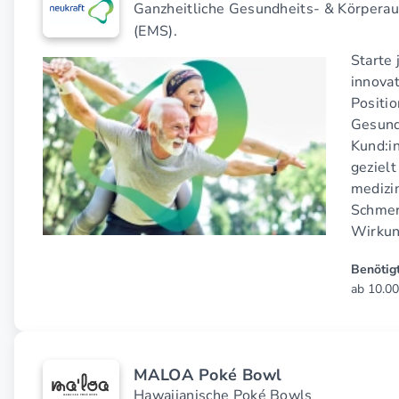
Ganzheitliche Gesundheits- & Körperau
(EMS).
Starte 
innova
Positi
Gesund
Kund:i
gezielt
medizi
Schmer
Wirkun
Benötigt
ab 10.00
MALOA Poké Bowl
Hawaiianische Poké Bowls