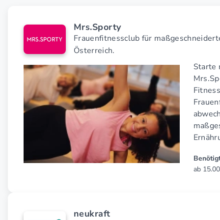
Mrs.Sporty
Frauenfitnessclub für maßgeschneider
Österreich.
Starte 
Mrs.Spo
Fitnes
Frauenf
abwech
maßges
Ernähr
Benötigt
ab 15.00
neukraft