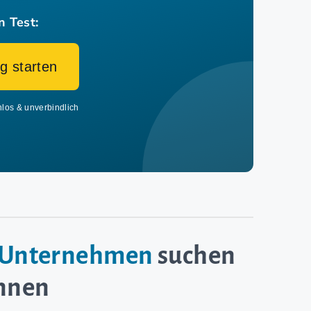
n Test:
g starten
nlos & unverbindlich
e-Unternehmen
suchen
innen