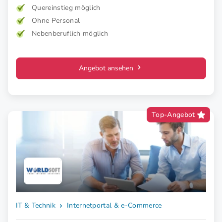
und therapeutisch mit medizinischer EMS. Für mehr Kraft,
Quereinstieg möglich
weniger Schmerz und spürbar mehr Lebensfreude. Mehr
Ohne Personal
Wirkung. Klare Zielgruppe. Starkes Konzept.
Nebenberuflich möglich
Angebot ansehen
Top-Angebot
IT & Technik
Internetportal & e-Commerce