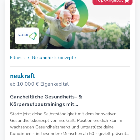
Top-Angebot
Fitness
Gesundheitskonzepte
neukraft
ab 10.000 € Eigenkapital
Ganzheitliche Gesundheits- &
Körperaufbautrainings mit
Elektromyostimulation (EMS).
Starte jetzt deine Selbstständigkeit mit dem innovativen
Gesundheitskonzept von neukraft. Positioniere dich klar im
wachsenden Gesundheitsmarkt und unterstütze deine
Kund:innen - insbesondere Menschen ab 50 - gezielt präventiv