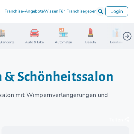
Login
Franchise-Angebote
Wissen
Für Franchisegeber
Standorte
Auto & Bike
Automaten
Beauty
Beratung
 & Schönheitssalon
tssalon mit Wimpernverlängerungen und
Teilen