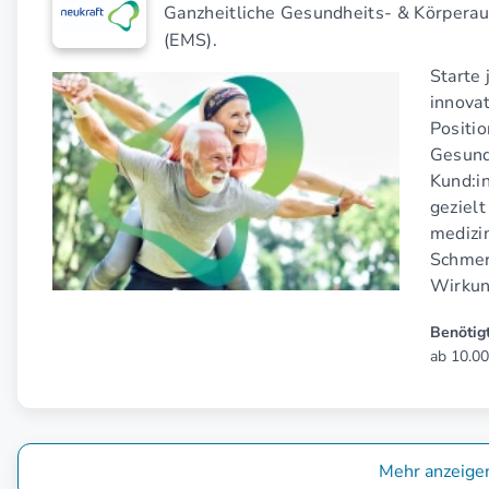
Ganzheitliche Gesundheits- & Körperau
(EMS).
Starte 
innova
Positi
Gesund
Kund:i
gezielt
medizi
Schmer
Wirkun
Benötigt
ab 10.00
Mehr anzeige