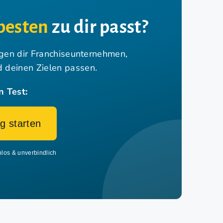
besten
zu dir passt?
igen dir Franchiseunternehmen,
nd deinen Zielen passen.
n Test:
g starten
nlos & unverbindlich