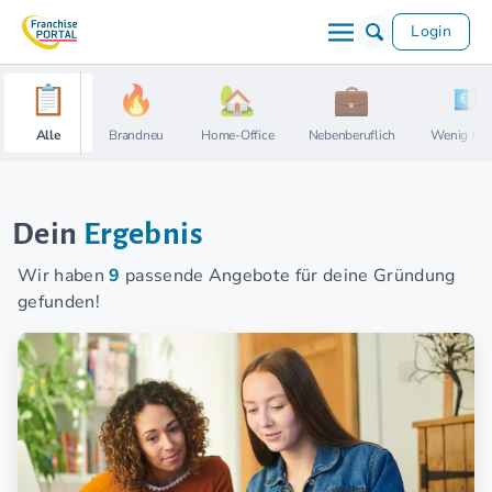
Login
Alle
Brandneu
Home-Office
Nebenberuflich
Wenig Kap
Dein
Ergebnis
Wir haben
9
passende Angebote für deine Gründung
gefunden!