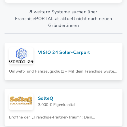
8
weitere Systeme suchen über
FranchisePORTAL.at aktuell nicht nach neuen
Gründer:innen
VISIO 24 Solar-Carport
Umwelt- und Fahrzeugschutz – Mit dem Franchise System
von VISIO 24 Solar-Carports seine eigene Existenz im
Bereich Parkplatzüberdachung gründen.
SolteQ
3.000 € Eigenkapital
Eröffne den „Franchise-Partner-Traum“: Dein
bezugsfertiges SolteQ-Solardach-Zentrum. Premium-