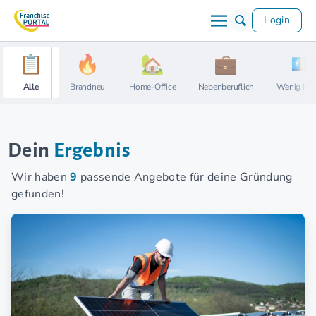
Login
Alle
Brandneu
Home-Office
Nebenberuflich
Wenig Kap
Dein
Ergebnis
Wir haben
9
passende Angebote für deine Gründung
gefunden!