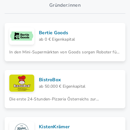
Gründer:innen
Bertie Goods
ab 0 € Eigenkapital
In den Mini-Supermärkten von Goods sorgen Roboter für
einen automatisierten 24/7-Betrieb. Eröffne als
Franchisenehmer*in deinen Robotic Store!
BistroBox
ab 50.000 € Eigenkapital
Die erste 24-Stunden-Pizzeria Österreichs zur
Selbstbedienung! Starten Sie jetzt Ihr Franchise-Projekt
mit der unvergleichlichen Geschäftsidee!
KistenKrämer