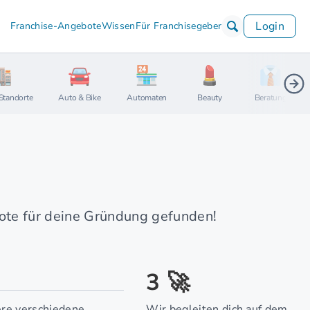
Login
Franchise-Angebote
Wissen
Für Franchisegeber
Standorte
Auto & Bike
Automaten
Beauty
Beratung
te für deine Gründung gefunden!
3 🚀
re verschiedene
Wir begleiten dich auf dem