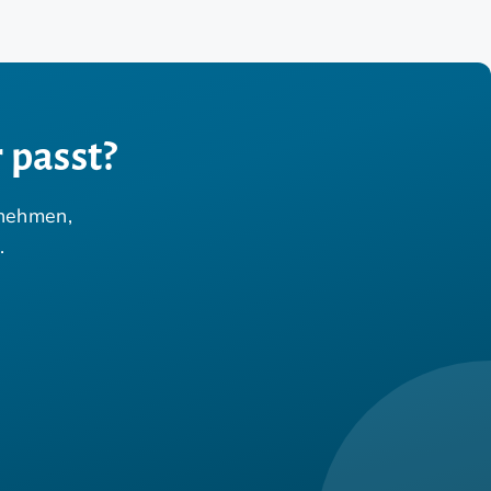
 passt?
rnehmen,
.