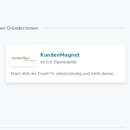
uen Gründer:innen
KundenMagnet
ab 0 € Eigenkapital
Mach dich als Coach*in selbstständig und helfe deiner
Kundschaft als Franchisepartner*in von KundenMagnet
dabei, Verkaufsprozesse zu systematisieren.