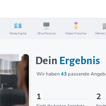
Wenig Kapital
Ohne Personal
Master-Franchise
Mehrere 
Dein
Ergebnis
Wir haben
43
passende Angebo
1
2
Finde die besten Angebote
Forde