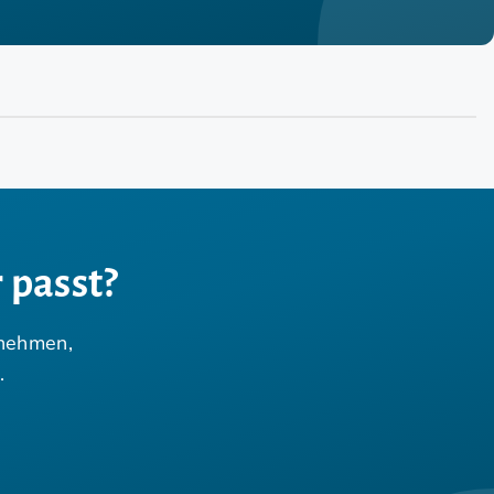
 passt?
rnehmen,
.