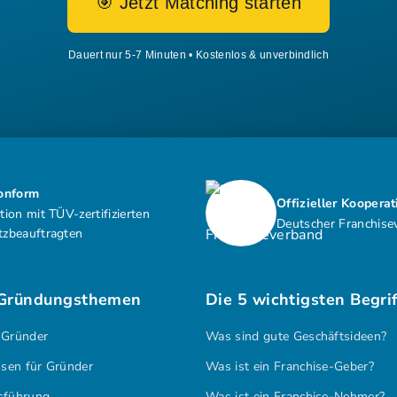
🎯 Jetzt Matching starten
Dauert nur 5-7 Minuten • Kostenlos & unverbindlich
nform
Offizieller Koopera
tion mit TÜV-zertifizierten
Deutscher Franchise
tzbeauftragten
 Gründungsthemen
Die 5 wichtigsten Begri
 Gründer
Was sind gute Geschäftsideen?
sen für Gründer
Was ist ein Franchise-Geber?
sführung
Was ist ein Franchise-Nehmer?